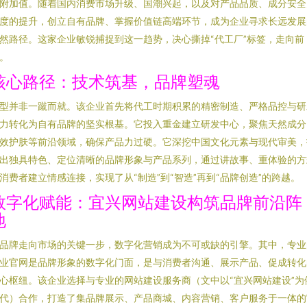
附加值。随着国内消费市场升级、国潮兴起，以及对产品品质、成分安全
度的提升，创立自有品牌、掌握价值链高端环节，成为企业寻求长远发展
然路径。这家企业敏锐捕捉到这一趋势，决心撕掉“代工厂”标签，走向前
。
核心路径：技术筑基，品牌塑魂
型并非一蹴而就。该企业首先将代工时期积累的精密制造、严格品控与研
力转化为自有品牌的坚实根基。它投入重金建立研发中心，聚焦天然成分
效护肤等前沿领域，确保产品力过硬。它深挖中国文化元素与现代审美，
出独具特色、定位清晰的品牌形象与产品系列，通过讲故事、重体验的方
消费者建立情感连接，实现了从“制造”到“智造”再到“品牌创造”的跨越。
数字化赋能：宜兴网站建设构筑品牌前沿阵
地
品牌走向市场的关键一步，数字化营销成为不可或缺的引擎。其中，专业
业官网是品牌形象的数字化门面，是与消费者沟通、展示产品、促成转化
心枢纽。该企业选择与专业的网站建设服务商（文中以“宜兴网站建设”为
代）合作，打造了集品牌展示、产品商城、内容营销、客户服务于一体的