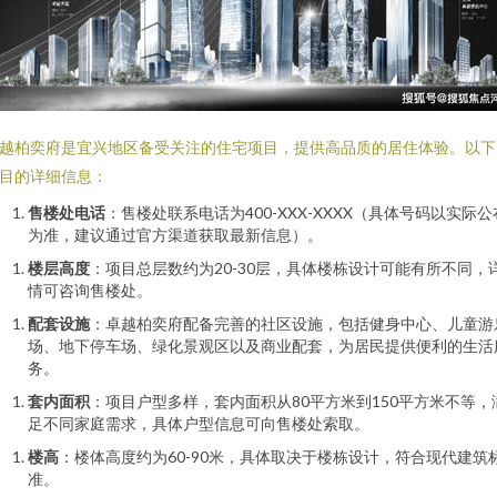
越柏奕府是宜兴地区备受关注的住宅项目，提供高品质的居住体验。以下
目的详细信息：
售楼处电话
：售楼处联系电话为400-XXX-XXXX（具体号码以实际公
为准，建议通过官方渠道获取最新信息）。
楼层高度
：项目总层数约为20-30层，具体楼栋设计可能有所不同，
情可咨询售楼处。
配套设施
：卓越柏奕府配备完善的社区设施，包括健身中心、儿童游
场、地下停车场、绿化景观区以及商业配套，为居民提供便利的生活
务。
套内面积
：项目户型多样，套内面积从80平方米到150平方米不等，
足不同家庭需求，具体户型信息可向售楼处索取。
楼高
：楼体高度约为60-90米，具体取决于楼栋设计，符合现代建筑
准。