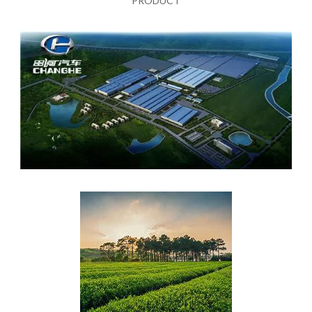
PRODUCT