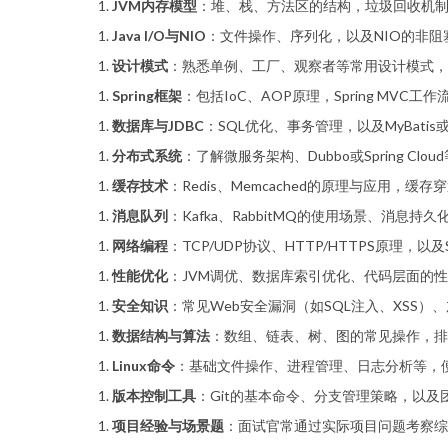
JVM内存模型
：堆、栈、方法区的结构，垃圾回收机制
Java I/O与NIO
：文件操作、序列化，以及NIO的非阻塞
设计模式
：熟悉单例、工厂、观察者等常用设计模式，
Spring框架
：包括IoC、AOP原理，Spring MVC工作
数据库与JDBC
：SQL优化、事务管理，以及MyBatis或
分布式系统
：了解微服务架构、Dubbo或Spring Cl
缓存技术
：Redis、Memcached的原理与应用，
消息队列
：Kafka、RabbitMQ的使用场景、消息持
网络编程
：TCP/UDP协议、HTTP/HTTPS原理，以及
性能优化
：JVM调优、数据库索引优化、代码层面的
安全知识
：常见Web安全漏洞（如SQL注入、XSS）、
数据结构与算法
：数组、链表、树、图的常见操作，排
Linux命令
：基础文件操作、进程管理、日志分析等，
版本控制工具
：Git的基本命令、分支管理策略，以及
项目经验与场景题
：面试官常通过实际项目问题考察综