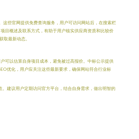
”。这些官网提供免费查询服务，用户可访问网站后，在搜索栏
格、项目概述及联系方式，有助于用户核实供应商资质和比较价
以获取最新动态。
用户可以估算自身项目成本，避免被过高报价。中标公示提供
SEO优化，用户应关注这些最新要求，确保网站符合行业标
用性。建议用户定期访问官方平台，结合自身需求，做出明智的