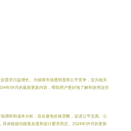
建设需求日益增长。为保障市场透明度和公平竞争，宜兴相关
24年09月的最新更新内容，帮助用户更好地了解和使用这些
市场调研和成本分析，旨在避免价格垄断，促进公平交易。公
，具体根据功能复杂度和设计要求而定。2024年09月的更新