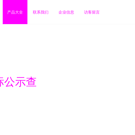
产品大全
联系我们
企业信息
访客留言
标公示查