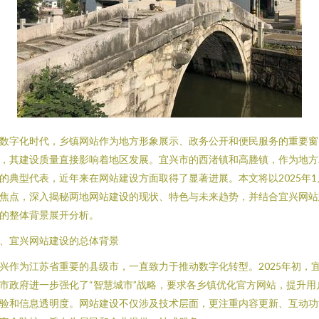
数字化时代，乡镇网站作为地方形象展示、政务公开和便民服务的重要窗
，其建设质量直接影响着地区发展。宜兴市的西渚镇和高塍镇，作为地方
的典型代表，近年来在网站建设方面取得了显著进展。本文将以2025年1
焦点，深入揭秘两地网站建设的现状、特色与未来趋势，并结合宜兴网站
的整体背景展开分析。
、宜兴网站建设的总体背景
兴作为江苏省重要的县级市，一直致力于推动数字化转型。2025年初，
市政府进一步强化了“智慧城市”战略，要求各乡镇优化官方网站，提升用
验和信息透明度。网站建设不仅涉及技术层面，更注重内容更新、互动功